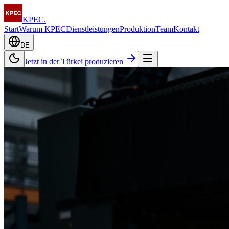
KPEC
.
Start
Warum KPEC
Dienstleistungen
Produktion
Team
Kontakt
DE
Jetzt in der Türkei produzieren