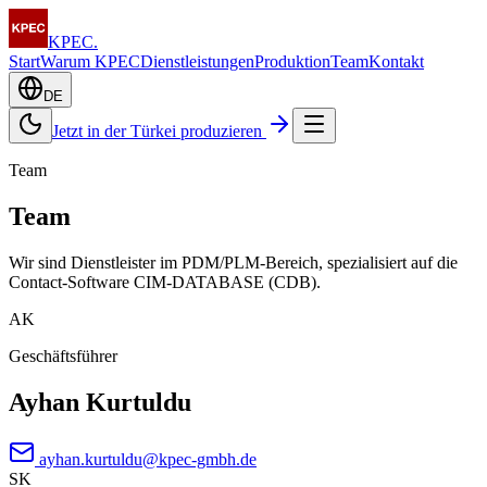
KPEC
.
Start
Warum KPEC
Dienstleistungen
Produktion
Team
Kontakt
DE
Jetzt in der Türkei produzieren
Team
Team
Wir sind Dienstleister im PDM/PLM-Bereich, spezialisiert auf die
Contact-Software CIM-DATABASE (CDB).
AK
Geschäftsführer
Ayhan Kurtuldu
ayhan.kurtuldu@kpec-gmbh.de
SK